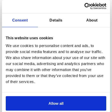
Moose CSS
0% av annonskostnad
Consent
Details
About
Bara €19/månad fast pris
Inga dolda avgifter
Enkelt att byta till
This website uses cookies
30 dagar gratis provperiod
We use cookies to personalise content and ads, to
provide social media features and to analyse our traffic.
We also share information about your use of our site with
Starta 30 dagars provperiod
our social media, advertising and analytics partners who
may combine it with other information that you’ve
provided to them or that they’ve collected from your use
of their services.
Bli en Google CSS Partner
för shoppingannonsering
Allow all
Byggt av experter för en smidig och mer lönsam