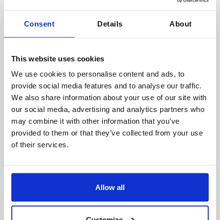
Consent
Details
About
Fokus på lönsamhet
Zero Downtime.
This website uses cookies
We use cookies to personalise content and ads, to
På Moose är vi passionerade för
provide social media features and to analyse our traffic.
produktfeedoptimering. Det är därför vi utvecklat
We also share information about your use of our site with
vår egen CSS lösning.
our social media, advertising and analytics partners who
may combine it with other information that you’ve
Vi vill hålla det enkelt, streamlinat och fokusera
provided to them or that they’ve collected from your use
enbart på det viktigaste - lönsamheten.
of their services.
Keep your existing Google Merchant Center
Allow all
Keep your campaign history and tracking data
Keep your direct relationship with Google Ads
Customize