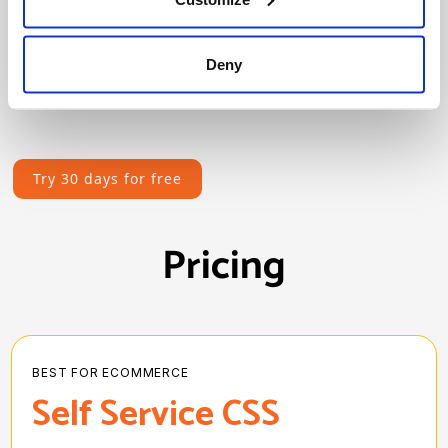
What changes:
Deny
Your bidding power increases by 25% instantly
Try 30 days for free
Pricing
BEST FOR ECOMMERCE
Self Service CSS